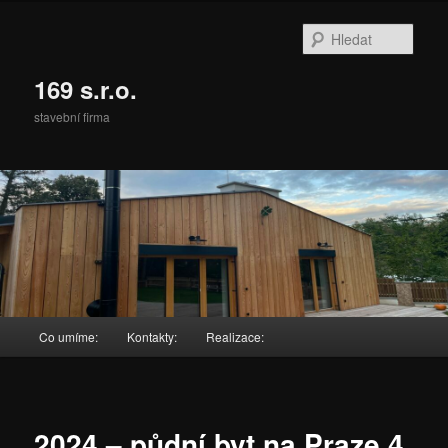
Přejít
k
Hleda
hlavnímu
obsahu
169 s.r.o.
webu
stavební firma
Hlavní
Co umíme:
Kontakty:
Realizace:
navigační
menu
2024 – půdní byt na Praze 4