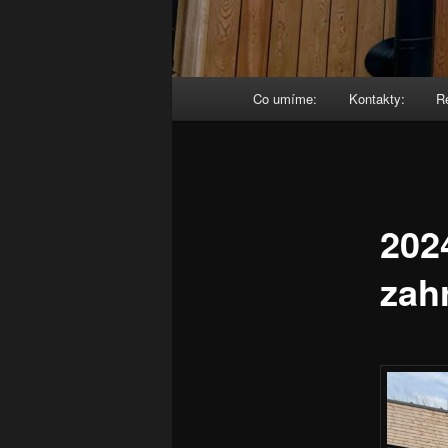
Hlavní
Co umíme:
Kontakty:
R
navigační
menu
2024
zah