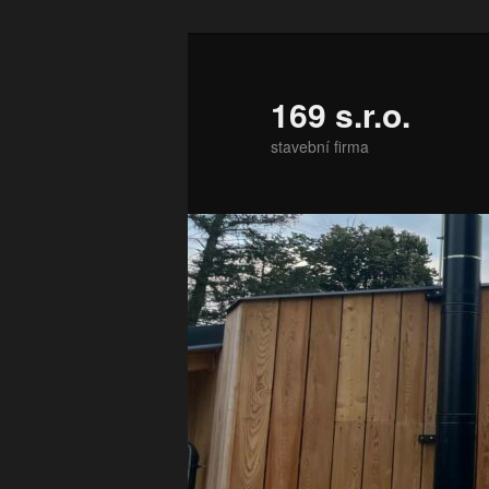
Přejít
k
hlavnímu
169 s.r.o.
obsahu
stavební firma
webu