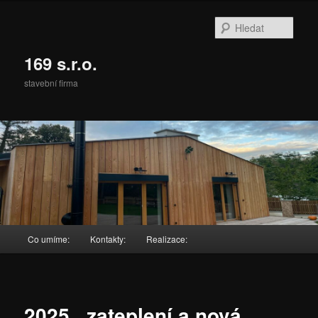
Přejít
k
Hleda
hlavnímu
obsahu
169 s.r.o.
webu
stavební firma
Hlavní
Co umíme:
Kontakty:
Realizace:
navigační
menu
2025 . zateplení a nová